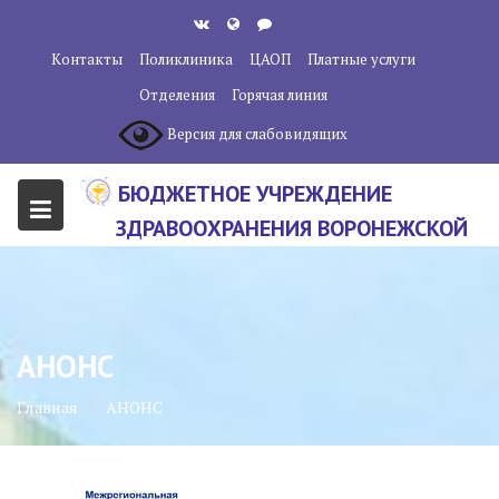
Перейти
к
Контакты
Поликлиника
ЦАОП
Платные услуги
содержанию
Отделения
Горячая линия
Версия для слабовидящих
БЮДЖЕТНОЕ УЧРЕЖДЕНИЕ
ЗДРАВООХРАНЕНИЯ ВОРОНЕЖСКОЙ
ОБЛАСТИ "ВОРОНЕЖСКИЙ
ОБЛАСТНОЙ НАУЧНО-
КЛИНИЧЕСКИЙ ОНКОЛОГИЧЕСКИЙ
АНОНС
ЦЕНТР"
Главная
АНОНС