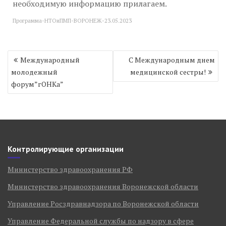
необходимую информацию прилагаем.
Программа-НТОиПМП-ВОРОНЕЖ-23.05.2023
Навигация
Международный
С Международным днем
по
молодежный
медицинской сестры!
записям
форум”гОНКa”
Контролирующие организации
Министерство здравоохранения РФ
Министерство здравоохранения Воронежской области
Управление Росздравнадзора по Воронежской области
Управление Федеральной службы по надзору в сфере