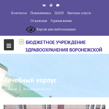
Перейти
к
Контакты
Поликлиника
ЦАОП
Платные услуги
содержанию
Отделения
Горячая линия
Версия для слабовидящих
БЮДЖЕТНОЕ УЧРЕЖДЕНИЕ
ЗДРАВООХРАНЕНИЯ ВОРОНЕЖСКОЙ
ОБЛАСТИ "ВОРОНЕЖСКИЙ
ОБЛАСТНОЙ НАУЧНО-
КЛИНИЧЕСКИЙ ОНКОЛОГИЧЕСКИЙ
Лечебный корпус
ЦЕНТР"
Главная
Лечебный корпус