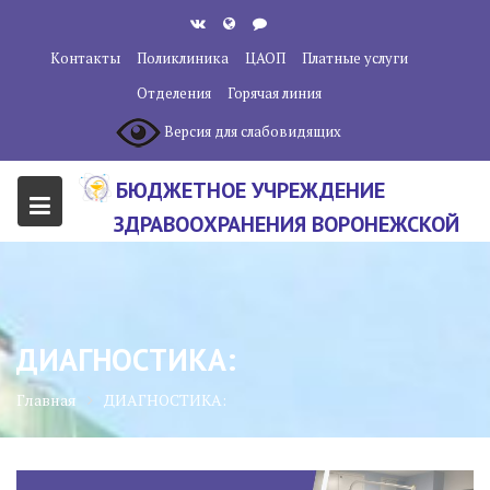
Перейти
к
Контакты
Поликлиника
ЦАОП
Платные услуги
содержанию
Отделения
Горячая линия
Версия для слабовидящих
БЮДЖЕТНОЕ УЧРЕЖДЕНИЕ
ЗДРАВООХРАНЕНИЯ ВОРОНЕЖСКОЙ
ОБЛАСТИ "ВОРОНЕЖСКИЙ
ОБЛАСТНОЙ НАУЧНО-
КЛИНИЧЕСКИЙ ОНКОЛОГИЧЕСКИЙ
ДИАГНОСТИКА:
ЦЕНТР"
Главная
ДИАГНОСТИКА: