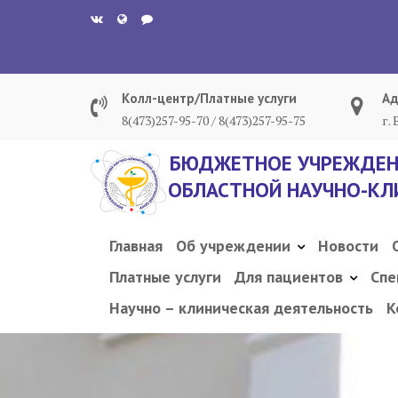
Перейти
к
содержанию
Колл-центр/Платные услуги
Ад
8(473)257-95-70 / 8(473)257-95-75
г.
БЮДЖЕТНОЕ УЧРЕЖДЕН
ОБЛАСТНОЙ НАУЧНО-КЛ
Главная
Об учреждении
Новости
Платные услуги
Для пациентов
Спе
Научно – клиническая деятельность
К