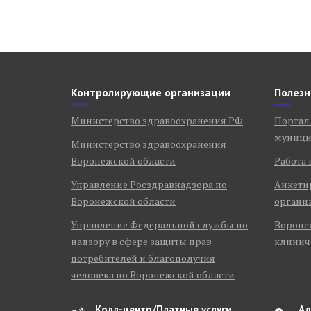
Контролирующие организации
Полезн
Министерство здравоохранения РФ
Портал
муници
Министерство здравоохранения
Воронежской области
Работа 
Управление Росздравнадзора по
Анкети
Воронежской области
органи
Управление Федеральной службы по
Воронеж
надзору в сфере защиты прав
клинич
потребителей и благополучия
человека по Воронежской области
Колл-центр/Платные услуги
Ад