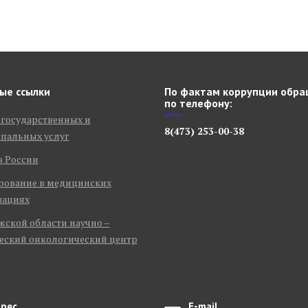
ые ссылки
По фактам коррупции обра
по телефону:
 государственных и
8(473) 253-00-38
пальных услуг
в России
рование в медицинских
зациях
ской области научно –
еский онкологический центр
рес
E-mail