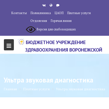
Перейти
к
Контакты
Поликлиника
ЦАОП
Платные услуги
содержанию
Отделения
Горячая линия
Версия для слабовидящих
БЮДЖЕТНОЕ УЧРЕЖДЕНИЕ
ЗДРАВООХРАНЕНИЯ ВОРОНЕЖСКОЙ
ОБЛАСТИ "ВОРОНЕЖСКИЙ
ОБЛАСТНОЙ НАУЧНО-
КЛИНИЧЕСКИЙ ОНКОЛОГИЧЕСКИЙ
Ультра звуковая диагностика
ЦЕНТР"
Главная
Платные услуги
Ультра звуковая диагностика