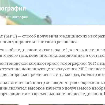
мография
сная томография
я (МРТ)
— способ получения медицинских изображ
ления ядерного магнитного резонанса.
ся обследование мягких тканей, в т.ч.выявление о
и малого таза, конечностей,позвоночника и суставо
ентгеновской компьютерной томографией (КТ) явля
отсутствие ионизирующего излучения. МРТ полност
для здоровья применяться столько раз, сколько пот
 онкологический центр оснащен двумя современн
ашин является высокое качество получаемого изобр
орт пациента во время выполнения исследования. 