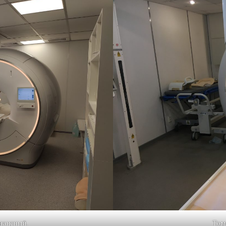
нансный.
Том