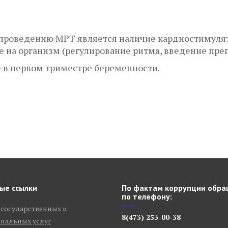
роведению МРТ является наличие кардиостимулят
 на организм (регулирование ритма, введение препа
 в первом триместре беременности.
ти и забрюшинного пространства
ые ссылки
По фактам коррупции обра
по телефону:
 государственных и
8(473) 253-00-38
пальных услуг