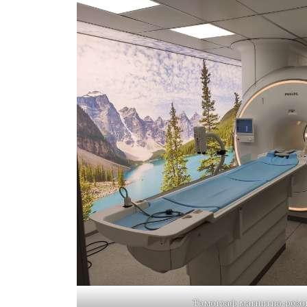
Томограф магнитно-резо