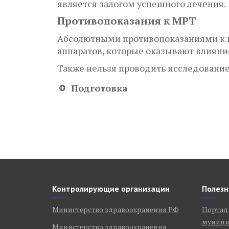
является залогом успешного лечения.
Противопоказания к МРТ
Абсолютными противопоказаниями к п
аппаратов, которые оказывают влияние
Также нельзя проводить исследование
Подготовка
МРТ головного мозга
МРТ органов брюшной полос
Контролирующие организации
Полезн
МРТ органов таза
Министерство здравоохранения РФ
Портал
муници
Министерство здравоохранения