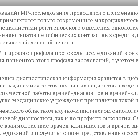
казаний) МР-исследование проводится с применени
применяются только современные макроциклическ
специалистами рентгеновского отделения онкологи
нению гепатоспецифических контрастных средств, 
стике заболеваний печени.
й широкого профиля протоколы исследований в он
 пациентов этого профиля заболеваний, с учетом 
елении диагностическая информация хранится в ц
нивать динамику состояния наших пациентов в ходе
совместной работы врачей-диагностов и врачей-кл
угие медицинские учреждения при наличии такой 
онежского областном научно-клиническом онколог
чевой диагностики, так и по профилю онкологии. 
е взаимодействие врачей-клиницистов и врачей-ди
ледований и получить точное представление о сост