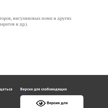
оров, инсулиновых помп и других
ратов и др.).
щаться
Версия для слабовидящих
Версия для