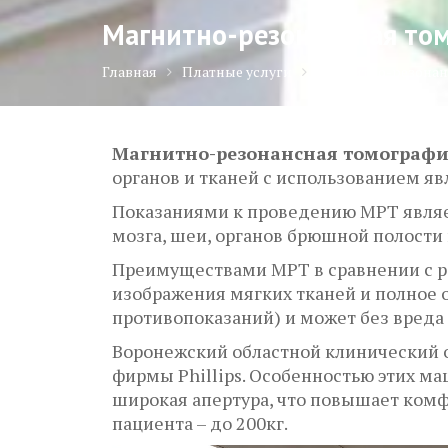
Магнитно-резонансная то
Главная
Платные услуги
Магнитно-резонан
Магнитно-резонансная томографи
органов и тканей с использованием яв
Показаниями к проведению МРТ являет
мозга, шеи, органов брюшной полости 
Преимуществами МРТ в сравнении с р
изображения мягких тканей и полное 
противопоказаний) и может без вреда 
Воронежский областной клинический
фирмы Phillips. Особенностью этих м
широкая апертура, что повышает комф
пациента – до 200кг.