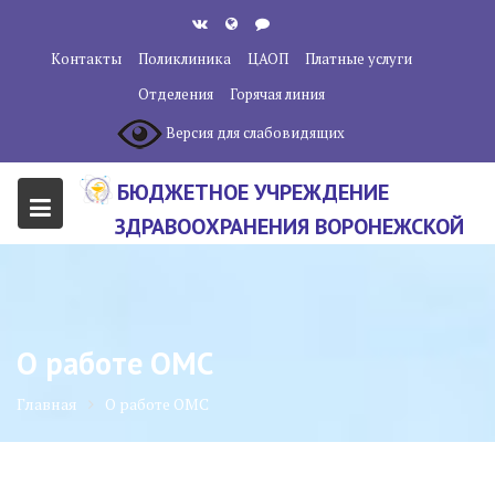
Перейти
к
Контакты
Поликлиника
ЦАОП
Платные услуги
содержанию
Отделения
Горячая линия
Версия для слабовидящих
БЮДЖЕТНОЕ УЧРЕЖДЕНИЕ
ЗДРАВООХРАНЕНИЯ ВОРОНЕЖСКОЙ
ОБЛАСТИ "ВОРОНЕЖСКИЙ
ОБЛАСТНОЙ НАУЧНО-
КЛИНИЧЕСКИЙ ОНКОЛОГИЧЕСКИЙ
О работе ОМС
ЦЕНТР"
Главная
О работе ОМС