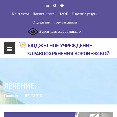
Перейти
к
Контакты
Поликлиника
ЦАОП
Платные услуги
содержанию
Отделения
Горячая линия
Версия для слабовидящих
БЮДЖЕТНОЕ УЧРЕЖДЕНИЕ
ЗДРАВООХРАНЕНИЯ ВОРОНЕЖСКОЙ
ОБЛАСТИ "ВОРОНЕЖСКИЙ
ОБЛАСТНОЙ НАУЧНО-
КЛИНИЧЕСКИЙ ОНКОЛОГИЧЕСКИЙ
ЛЕЧЕНИЕ:
ЦЕНТР"
Главная
ЛЕЧЕНИЕ: