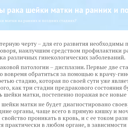
 рака шейки матки на ранних и по
и матки на ранних и поздних стадиях?
ктерную черту – для его развития необходим
 говоря, наилучшим средством профилактики р
ка различных гинекологических заболеваний.
аковой патологии – дисплазии. Первые две с
о вовремя обратиться за помощью к врачу-гине
ретью стадию, которая по своей сути уже явля
того, как три стадии предракового состояния 
бь шейки матки, постепенно поражая все новые
 шейки матки не будет диагностировано свое
дние органы, чаще всего в прямую кишку и моч
свойство проникать в кровь, и с ее током раз
я практически в любом органе, в зависимости 