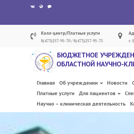
Перейти
к
содержанию
Колл-центр/Платные услуги
Ад
8(473)257-95-70 / 8(473)257-95-75
г.
БЮДЖЕТНОЕ УЧРЕЖДЕН
ОБЛАСТНОЙ НАУЧНО-КЛ
Главная
Об учреждении
Новости
Платные услуги
Для пациентов
Спе
Научно – клиническая деятельность
К