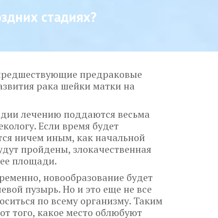
здних стадиях?
ы предшествующие предраковые
азвития рака шейки матки на
тадии лечению поддаются весьма
кологу. Если время будет
ется ничем иным, как начальной
будут пройдены, злокачественная
 ее площади.
временно, новообразование будет
евой пузырь. Но и это еще не все
носиться по всему организму. Таким
от того, какое место облюбуют