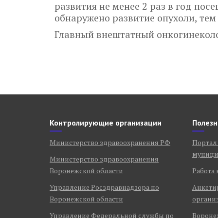
развития не менее 2 раз в год по
обнаружено развитие опухоли, тем
Главный внештатный онкогинеколо
Контролирующие организации
Полезн
Министерство здравоохранения РФ
Портал
муници
Министерство здравоохранения
Воронежской области
Работа 
Управление Росздравнадзора по
Анкети
Воронежской области
органи
Управление Федеральной службы по
Воронеж