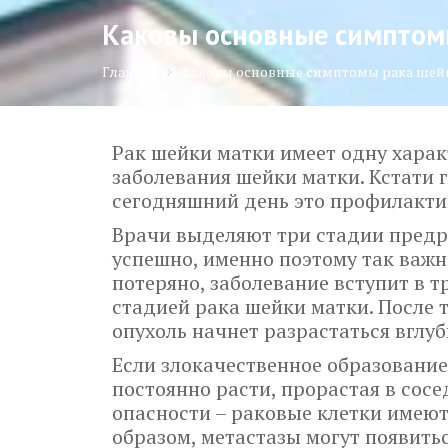
Каковы основные симптомы
Главная
Каковы основные симптомы рака шейк
Рак шейки матки имеет одну хара
заболевания шейки матки. Кстати
сегодняшний день это профилакти
Врачи выделяют три стадии предр
успешно, именно поэтому так важн
потеряно, заболевание вступит в т
стадией рака шейки матки. После 
опухоль начнет разрастаться вглу
Если злокачественное образование
постоянно расти, прорастая в сосе
опасности – раковые клетки имеют 
образом, метастазы могут появитьс