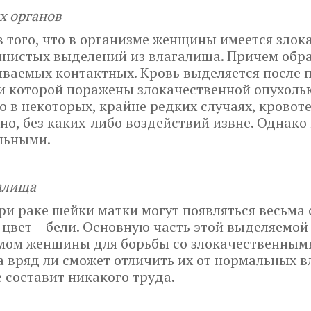
х органов
 того, что в организме женщины имеется злок
янистых выделений из влагалища. Причем обра
ываемых контактных. Кровь выделяется после п
и которой поражены злокачественной опухолью
в некоторых, крайне редких случаях, кровот
о, без каких-либо воздействий извне. Однако 
льными.
алища
и раке шейки матки могут появляться весьма
вет – бели. Основную часть этой выделяемой
мом женщины для борьбы со злокачественными
 вряд ли сможет отличить их от нормальных 
 составит никакого труда.