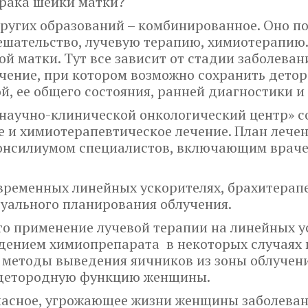
 рака шейки матки?
других образований – комбинированное. Оно 
ешательство, лучевую терапию, химиотерапию
ой матки. Тут все зависит от стадии заболеван
ение, при котором возможно сохранить детор
ой, ее общего состояния, ранней диагностики 
 научно-клинической онкологический центр» 
е и химиотерапевтическое лечение. План леч
нсилиумом специалистов, включающим врачей
временных линейных ускорителях, брахитерап
уального планирования облучения.
то применение лучевой терапии на линейных у
дением химиопрепарата в некоторых случаях 
 методы выведения яичников из зоны облучени
 детородную функцию женщины.
пасное, угрожающее жизни женщины заболевани