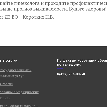
сещайте гинеколога и проходите профилактичес
 выше прогноз выживаемости. Будьте здоровы!
г ДЗ ВО Коротких Н.В.
ые ссылки
По фактам коррупции обра
по телефону:
 государственных и
8(473) 253-00-38
пальных услуг
в России
рование в медицинских
зациях
ской области научно –