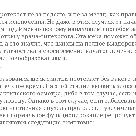
отекает не за неделю, и не за месяц; как прав
тся исключения. Но даже в этих случаях от на
м год. Именно поэтому наилучшим способом з
отры у врача-гинеколога. Эта мера поможет 
я, а это значит, что шансы на полное выздоро
я диагностика и своевременно начатое лечени
ыми новообразованиями.
.
азования шейки матки протекает без какого-
тельное время. На этой стадии выявить злока
актического осмотра, либо в том случае, если
у поводу. Однако в том случае, если заболева
локачественная опухоль продолжает увеличиват
шает нормальное функционирование репродукт
оявляются следующие симптомы: