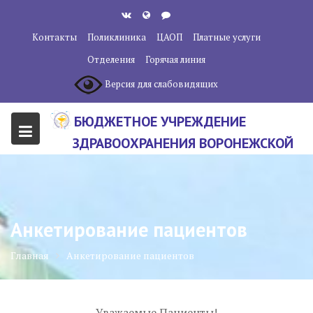
Перейти
к
Контакты
Поликлиника
ЦАОП
Платные услуги
содержанию
Отделения
Горячая линия
Версия для слабовидящих
БЮДЖЕТНОЕ УЧРЕЖДЕНИЕ
ЗДРАВООХРАНЕНИЯ ВОРОНЕЖСКОЙ
ОБЛАСТИ "ВОРОНЕЖСКИЙ
ОБЛАСТНОЙ НАУЧНО-
КЛИНИЧЕСКИЙ ОНКОЛОГИЧЕСКИЙ
Анкетирование пациентов
ЦЕНТР"
Главная
Анкетирование пациентов
Уважаемые Пациенты!