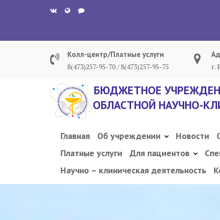
Перейти
к
содержанию
Колл-центр/Платные услуги
Ад
8(473)257-95-70 / 8(473)257-95-75
г.
БЮДЖЕТНОЕ УЧРЕЖДЕН
ОБЛАСТНОЙ НАУЧНО-КЛ
Главная
Об учреждении
Новости
Платные услуги
Для пациентов
Спе
Научно – клиническая деятельность
К