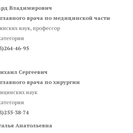
ард Владимирович
главного врача
по медицинской части
нских наук, профессор
категории
3)264-46-95
ихаил Сергеевич
главного врача по хирургии
ицинских наук
категории
3)255-38-74
талья Анатольевна