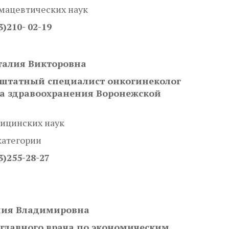
мацевтических наук
3)210- 02-19
талия Викторовна
штатный специалист онкогинеколог
а здравоохранения Воронежской
ицинских наук
категории
3)255-28-27
лия Владимировна
 главного врача по экономическим