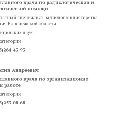
главного врача по радиологической и
евтической помощи
татный специалист радиолог министерства
ния Воронежской области
ицинских наук.
категории
3)264-43-93
олий Андреевич
 главного врача по организационно-
й работе
категории
3)253-08-68